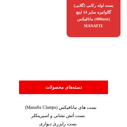
بست لوله رکابی (گلابی)
گالوانیزه سایز 14 اینچ
(400mm) مانافیکس
MANAFIX
دسته‌های محصولات
بست های مانافیکس (Manafix Clamps)
بست آتش نشانی و اسپرینکلر
بست رایزری دیواری