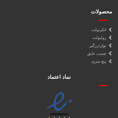
محصولات
انکربولت
رولبولت
نواردرزگیر
چسب عایق
پیچ متری
نماد اعتماد