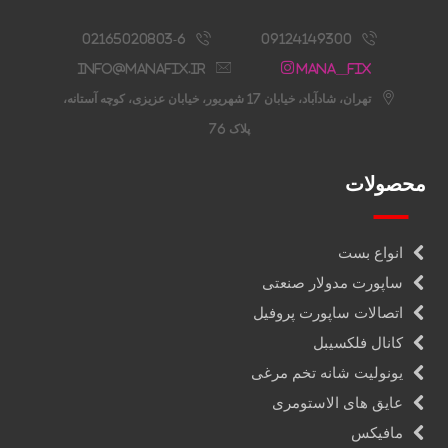
02165020803-6
09124149300
info@manafix.ir
Mana__fix
تهران، شادآباد، خیابان 17 شهریور، خیابان عزیزی، کوچه آستانه،
پلاک 76
محصولات
انواع بست
ساپورت مدولار صنعتی
اتصالات ساپورت پروفیل
کانال فلکسیبل
یونولیت شانه تخم مرغی
عایق های الاستومری
مافیکس