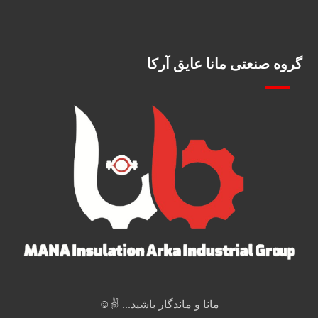
گروه صنعتی مانا عایق آرکا
مانا و ماندگار باشید... ✌️☺️