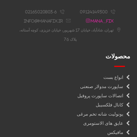
02165020803-6
09124149300
info@manafix.ir
Mana__fix
تهران، شادآباد، خیابان 17 شهریور، خیابان عزیزی، کوچه آستانه،
پلاک 76
محصولات
انواع بست
ساپورت مدولار صنعتی
اتصالات ساپورت پروفیل
کانال فلکسیبل
یونولیت شانه تخم مرغی
عایق های الاستومری
مافیکس