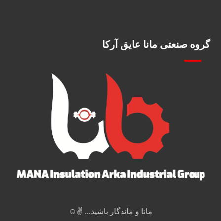
گروه صنعتی مانا عایق آرکا
مانا و ماندگار باشید... ✌️☺️