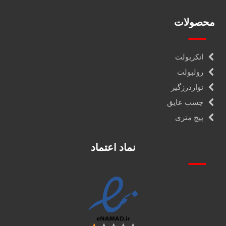
محصولات
انکربولت
رولبولت
نواردرزگیر
چسب عایق
پیچ متری
نماد اعتماد