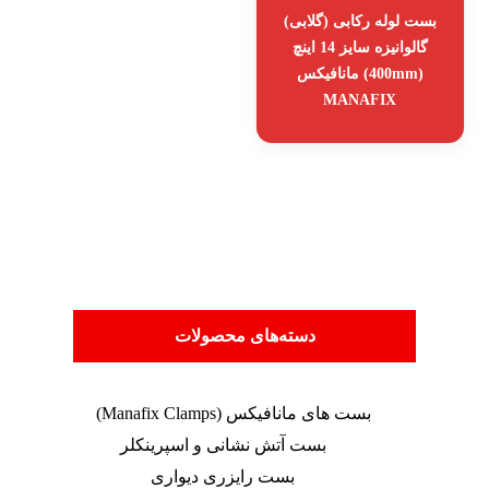
بست لوله رکابی (گلابی)
گالوانیزه سایز 14 اینچ
(400mm) مانافیکس
MANAFIX
دسته‌های محصولات
بست های مانافیکس (Manafix Clamps)
بست آتش نشانی و اسپرینکلر
بست رایزری دیواری