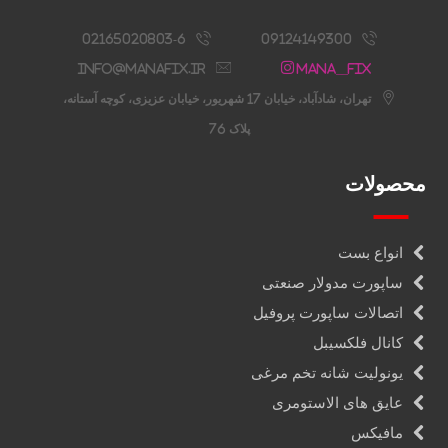
02165020803-6
09124149300
info@manafix.ir
Mana__fix
تهران، شادآباد، خیابان 17 شهریور، خیابان عزیزی، کوچه آستانه،
پلاک 76
محصولات
انواع بست
ساپورت مدولار صنعتی
اتصالات ساپورت پروفیل
کانال فلکسیبل
یونولیت شانه تخم مرغی
عایق های الاستومری
مافیکس