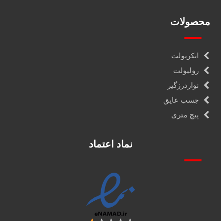
محصولات
انکربولت
رولبولت
نواردرزگیر
چسب عایق
پیچ متری
نماد اعتماد