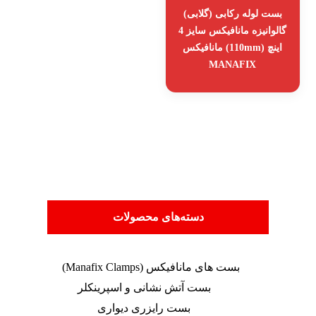
بست لوله رکابی (گلابی)
گالوانیزه مانافیکس سایز 4
اینچ (110mm) مانافیکس
MANAFIX
دسته‌های محصولات
بست های مانافیکس (Manafix Clamps)
بست آتش نشانی و اسپرینکلر
بست رایزری دیواری