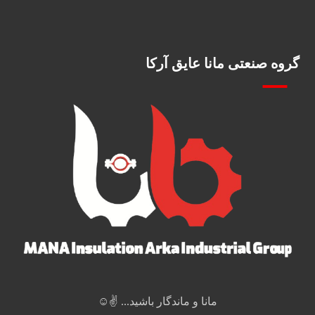
گروه صنعتی مانا عایق آرکا
مانا و ماندگار باشید... ✌️☺️