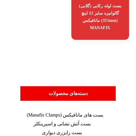
بست لوله رکابی (گلابی)
گالوانیزه سایز 12 اینچ
(315mm) مانافیکس
MANAFIX
دسته‌های محصولات
بست های مانافیکس (Manafix Clamps)
بست آتش نشانی و اسپرینکلر
بست رایزری دیواری