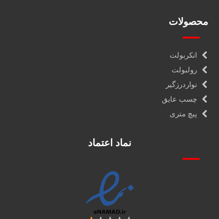
محصولات
انکربولت
رولبولت
نواردرزگیر
چسب عایق
پیچ متری
نماد اعتماد