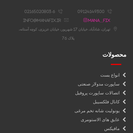
02165020803-6
09124149300
info@manafix.ir
Mana__fix
تهران، شادآباد، خیابان 17 شهریور، خیابان عزیزی، کوچه آستانه،
پلاک 76
محصولات
انواع بست
ساپورت مدولار صنعتی
اتصالات ساپورت پروفیل
کانال فلکسیبل
یونولیت شانه تخم مرغی
عایق های الاستومری
مافیکس