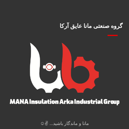
گروه صنعتی مانا عایق آرکا
مانا و ماندگار باشید... ✌️☺️