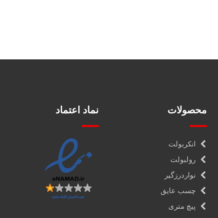
محصولات
نماد اعتماد
انکربولت
رولبولت
نواردرزگیر
چسب عایق
پیچ متری