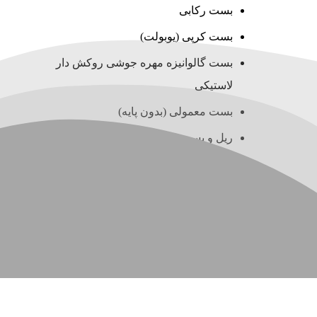
بست رکابی
بست کرپی (یوبولت)
بست گالوانیزه مهره جوشی روکش دار
لاستیکی
بست معمولی (بدون پایه)
ریل و بست چنگالی (سی چنل)