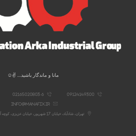
مانا و ماندگار باشید... ✌️☺️
02165020803-6
09124149300
info@manafix.ir
تهران، شادآباد، خیابان 17 شهریور، خیابان عزیزی، کوچه آستانه، پلاک 76