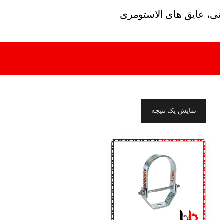
تی، عایق های الاستومری
نمایش یک نتیجه