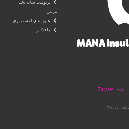
یونولیت شانه تخم
مرغی
عایق های الاستومری
مافیکس
Mana__fix