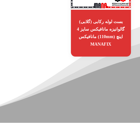
بست لوله رکابی (گلابی)
گالوانیزه مانافیکس سایز 4
اینچ (110mm) مانافیکس
MANAFIX