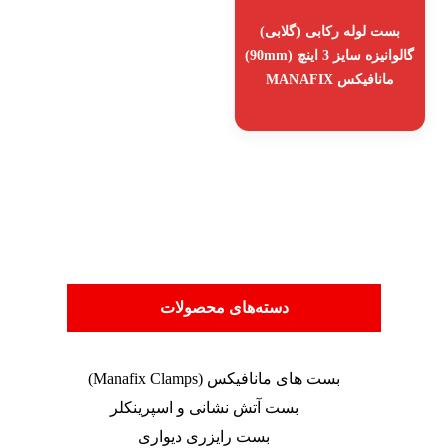
بست لوله رکابی (گلابی)
گالوانیزه سایز 3 اینچ (90mm)
مانافیکس MANAFIX
دسته‌های محصولات
بست های مانافیکس (Manafix Clamps)
بست آتش نشانی و اسپرینکلر
بست رایزری دیواری