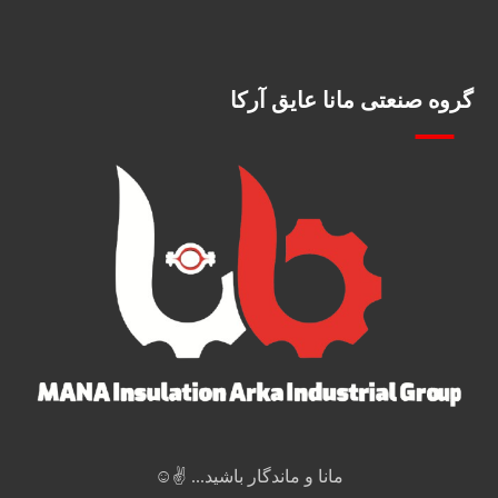
گروه صنعتی مانا عایق آرکا
مانا و ماندگار باشید... ✌️☺️