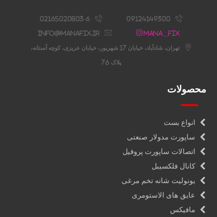
02165020803-6
09124149300
info@manafix.ir
Mana__fix
تهران، شادآباد، خیابان 17 شهریور، خیابان عزیزی، کوچه آستانه،
پلاک 76
محصولات
انواع بست
ساپورت مدولار صنعتی
اتصالات ساپورت پروفیل
کانال فلکسیبل
یونولیت شانه تخم مرغی
عایق های الاستومری
مافیکس