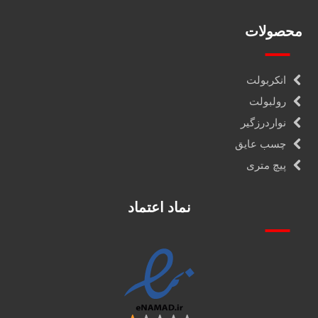
محصولات
انکربولت
رولبولت
نواردرزگیر
چسب عایق
پیچ متری
نماد اعتماد