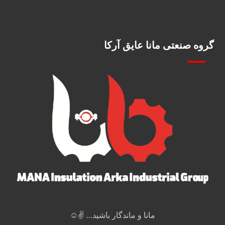
گروه صنعتی مانا عایق آرکا
مانا و ماندگار باشید... ✌️☺️