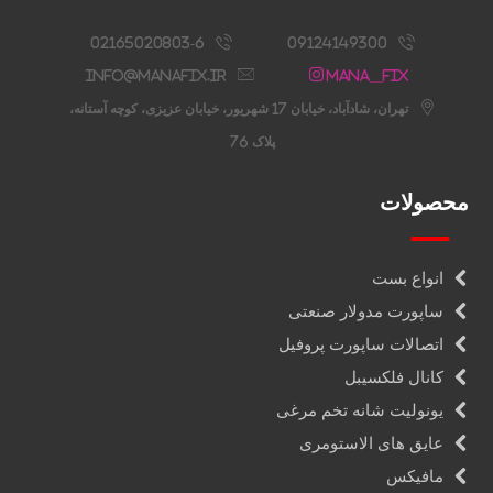
02165020803-6
09124149300
info@manafix.ir
Mana__fix
تهران، شادآباد، خیابان 17 شهریور، خیابان عزیزی، کوچه آستانه،
پلاک 76
محصولات
انواع بست
ساپورت مدولار صنعتی
اتصالات ساپورت پروفیل
کانال فلکسیبل
یونولیت شانه تخم مرغی
عایق های الاستومری
مافیکس