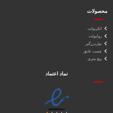
محصولات
انکربولت
رولبولت
نواردرزگیر
چسب عایق
پیچ متری
نماد اعتماد