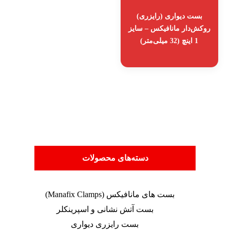
بست دیواری (رایزری)
روکش‌دار مانافیکس – سایز
1 اینچ (32 میلی‌متر)
دسته‌های محصولات
بست های مانافیکس (Manafix Clamps)
بست آتش نشانی و اسپرینکلر
بست رایزری دیواری