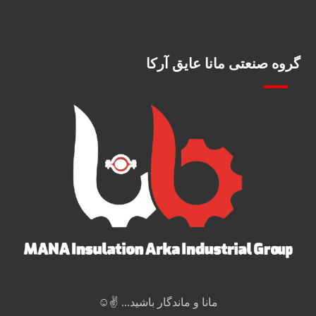
گروه صنعتی مانا عایق آرکا
مانا و ماندگار باشید... ✌️☺️