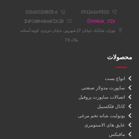
02165020803-6
09124149300
info@manafix.ir
Mana__fix
تهران، شادآباد، خیابان 17 شهریور، خیابان عزیزی، کوچه آستانه،
پلاک 76
محصولات
انواع بست
ساپورت مدولار صنعتی
اتصالات ساپورت پروفیل
کانال فلکسیبل
یونولیت شانه تخم مرغی
عایق های الاستومری
مافیکس