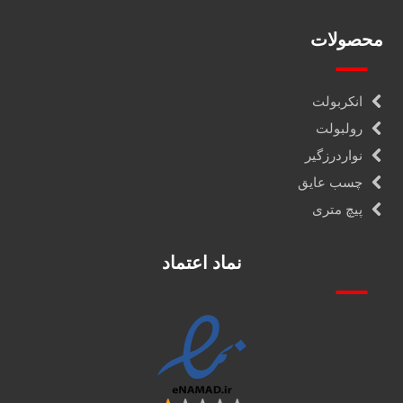
محصولات
انکربولت
رولبولت
نواردرزگیر
چسب عایق
پیچ متری
نماد اعتماد