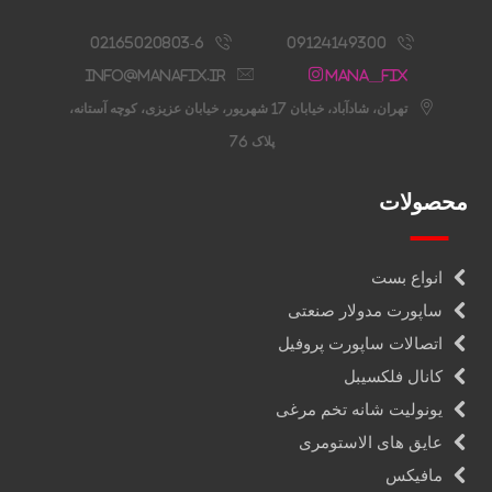
02165020803-6
09124149300
info@manafix.ir
Mana__fix
تهران، شادآباد، خیابان 17 شهریور، خیابان عزیزی، کوچه آستانه،
پلاک 76
محصولات
انواع بست
ساپورت مدولار صنعتی
اتصالات ساپورت پروفیل
کانال فلکسیبل
یونولیت شانه تخم مرغی
عایق های الاستومری
مافیکس