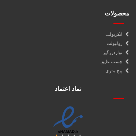
محصولات
انکربولت
رولبولت
نواردرزگیر
چسب عایق
پیچ متری
نماد اعتماد