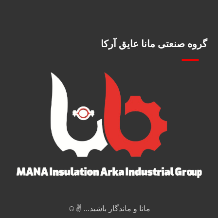
گروه صنعتی مانا عایق آرکا
مانا و ماندگار باشید... ✌️☺️