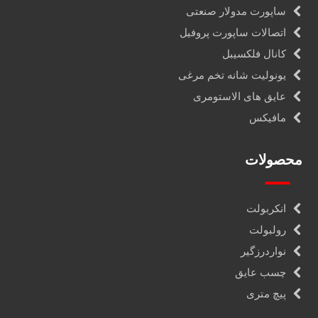
ساپورت مدولار صنعتی
اتصالات ساپورت پروفیل
کانال فلکسیبل
یونولیت شانه تخم مرغی
عایق های الاستومری
مافیکس
محصولات
انکربولت
رولبولت
نواردرزگیر
چسب عایق
پیچ متری