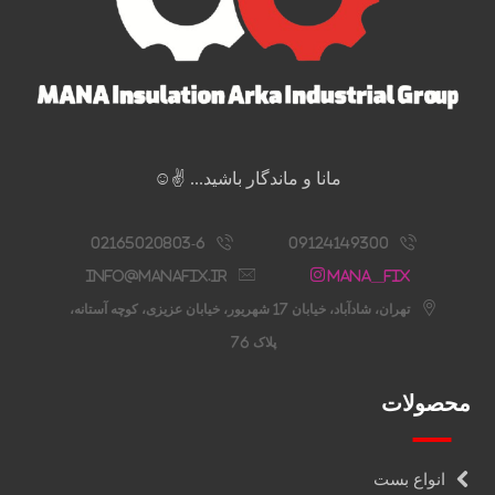
مانا و ماندگار باشید... ✌️☺️
02165020803-6
09124149300
info@manafix.ir
Mana__fix
تهران، شادآباد، خیابان 17 شهریور، خیابان عزیزی، کوچه آستانه،
پلاک 76
محصولات
انواع بست