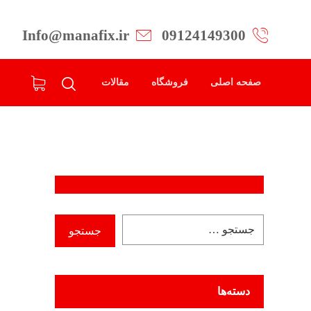
Info@manafix.ir
09124149300
صفحه اصلی
فروشگاه
مقالات
دسته‌ها