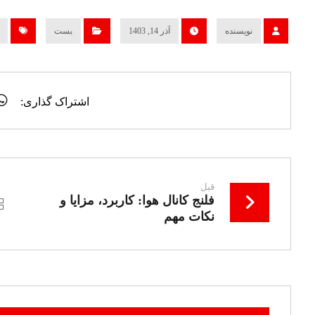
نویسنده
آذر 14, 1403
بست
قبل
فلنج کانال هوا: کاربرد، مزایا و
نکات مهم