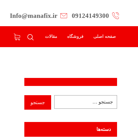
Info@manafix.ir
09124149300
صفحه اصلی
فروشگاه
مقالات
دسته‌ها