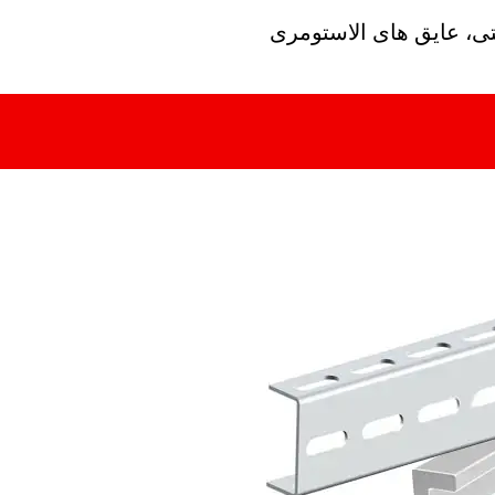
تی، عایق های الاستومری