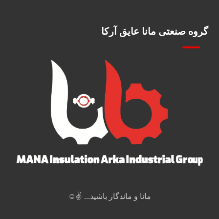
گروه صنعتی مانا عایق آرکا
مانا و ماندگار باشید... ✌️☺️