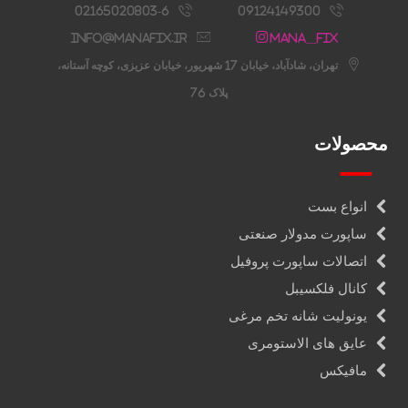
02165020803-6
09124149300
info@manafix.ir
Mana__fix
تهران، شادآباد، خیابان 17 شهریور، خیابان عزیزی، کوچه آستانه،
پلاک 76
محصولات
انواع بست
ساپورت مدولار صنعتی
اتصالات ساپورت پروفیل
کانال فلکسیبل
یونولیت شانه تخم مرغی
عایق های الاستومری
مافیکس