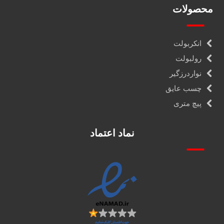
محصولات
انکربولت
رولبولت
نواردرزگیر
چسب عایق
پیچ متری
نماد اعتماد