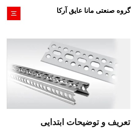
گروه صنعتی مانا عایق آرکا
تعریف و توضیحات ابتدایی