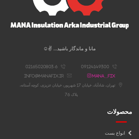
مانا و ماندگار باشید... ✌️☺️
02165020803-6
09124149300
info@manafix.ir
Mana__fix
تهران، شادآباد، خیابان 17 شهریور، خیابان عزیزی، کوچه آستانه،
پلاک 76
محصولات
انواع بست