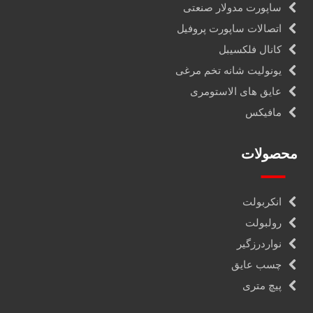
ساپورت مدولار صنعتی
اتصالات ساپورت پروفیل
کانال فلکسیبل
یونولیت شانه تخم مرغی
عایق های الاستومری
مافیکس
محصولات
انکربولت
رولبولت
نواردرزگیر
چسب عایق
پیچ متری