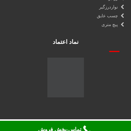
نواردرزگیر
چسب عایق
پیچ متری
نماد اعتماد
تماس-بخش فروش
تمامی حقوق 2026. محفوظ می باشد ©