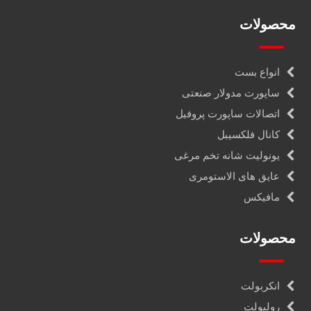
محصولات
انواع بست
ساپورت مدولار صنعتی
اتصالات ساپورت پروفیل
کانال فلکسیبل
یونولیت شانه تخم مرغی
عایق های الاستومری
مافیکس
محصولات
انکربولت
رولبولت