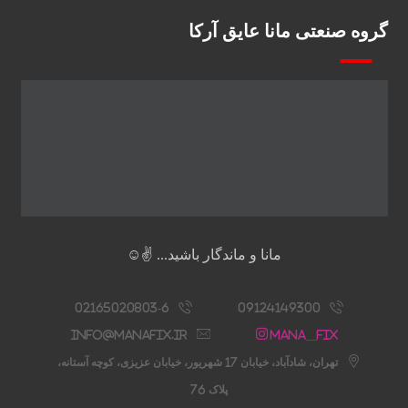
گروه صنعتی مانا عایق آرکا
مانا و ماندگار باشید... ✌️☺️
02165020803-6
09124149300
info@manafix.ir
Mana__fix
تهران، شادآباد، خیابان 17 شهریور، خیابان عزیزی، کوچه آستانه،
پلاک 76