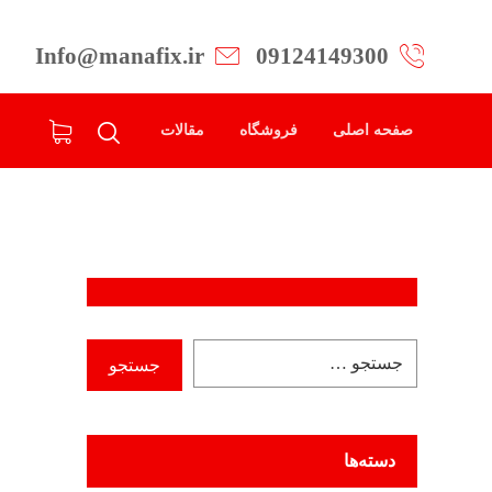
Info@manafix.ir
09124149300
صفحه اصلی
فروشگاه
مقالات
دسته‌ها