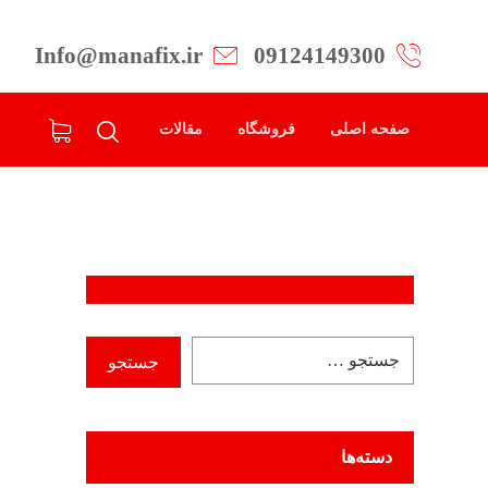
Info@manafix.ir
09124149300
صفحه اصلی
فروشگاه
مقالات
دسته‌ها