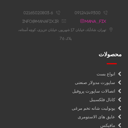
02165020803-6
09124149300
info@manafix.ir
Mana__fix
تهران، شادآباد، خیابان 17 شهریور، خیابان عزیزی، کوچه آستانه،
پلاک 76
محصولات
انواع بست
ساپورت مدولار صنعتی
اتصالات ساپورت پروفیل
کانال فلکسیبل
یونولیت شانه تخم مرغی
عایق های الاستومری
مافیکس