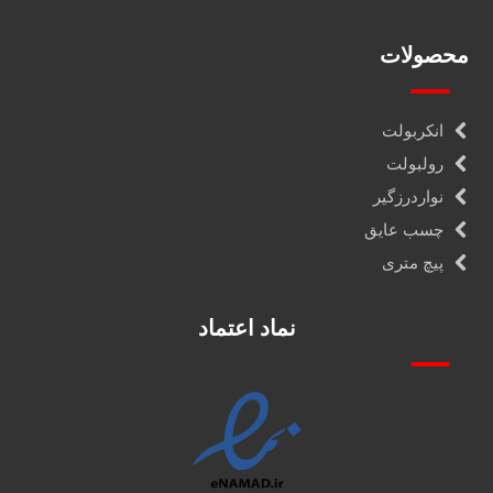
محصولات
انکربولت
رولبولت
نواردرزگیر
چسب عایق
پیچ متری
نماد اعتماد