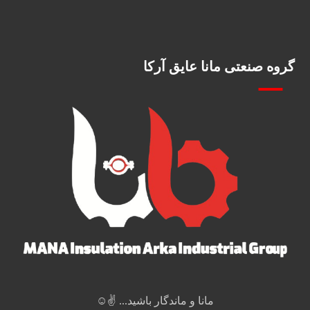
گروه صنعتی مانا عایق آرکا
مانا و ماندگار باشید... ✌️☺️