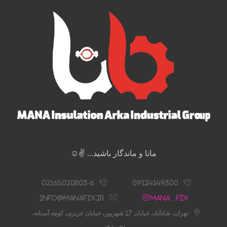
مانا و ماندگار باشید... ✌️☺️
02165020803-6
09124149300
info@manafix.ir
Mana__fix
تهران، شادآباد، خیابان 17 شهریور، خیابان عزیزی، کوچه آستانه،