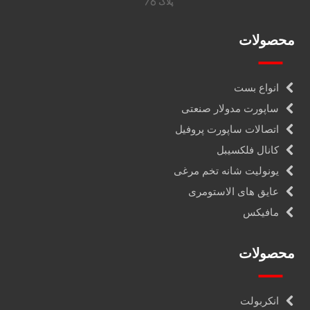
پلاک 76
محصولات
انواع بست
ساپورت مدولار صنعتی
اتصالات ساپورت پروفیل
کانال فلکسیبل
یونولیت شانه تخم مرغی
عایق های الاستومری
مافیکس
محصولات
انکربولت