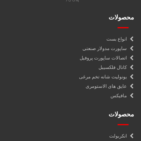
محصولات
انواع بست
ساپورت مدولار صنعتی
اتصالات ساپورت پروفیل
کانال فلکسیبل
یونولیت شانه تخم مرغی
عایق های الاستومری
مافیکس
محصولات
انکربولت