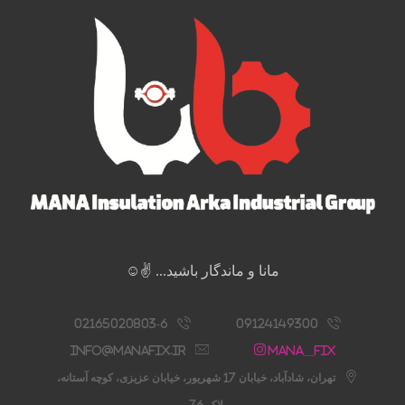
مانا و ماندگار باشید... ✌️☺️
02165020803-6
09124149300
info@manafix.ir
Mana__fix
تهران، شادآباد، خیابان 17 شهریور، خیابان عزیزی، کوچه آستانه،
پلاک 76