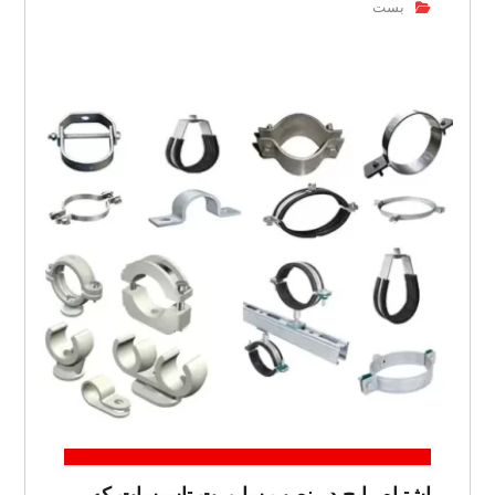
بست
اشتباه رایج در نصب ساپورت تاسیسات که