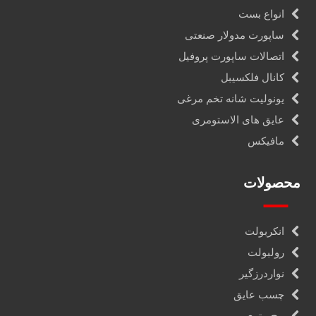
انواع بست
ساپورت مدولار صنعتی
اتصالات ساپورت پروفیل
کانال فلکسیبل
یونولیت شانه تخم مرغی
عایق های الاستومری
مافیکس
محصولات
انکربولت
رولبولت
نواردرزگیر
چسب عایق
پیچ متری