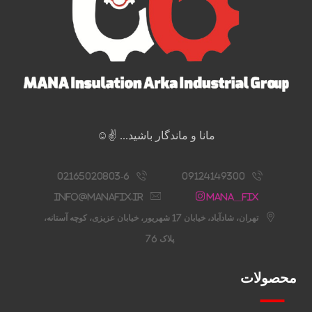
مانا و ماندگار باشید... ✌️☺️
02165020803-6
09124149300
info@manafix.ir
Mana__fix
تهران، شادآباد، خیابان 17 شهریور، خیابان عزیزی، کوچه آستانه،
پلاک 76
محصولات