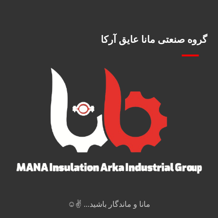
گروه صنعتی مانا عایق آرکا
مانا و ماندگار باشید... ✌️☺️