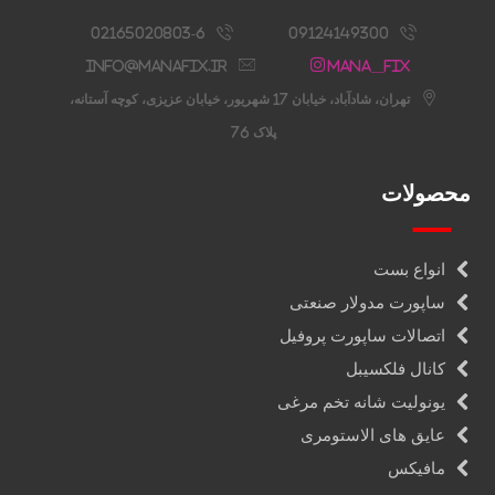
02165020803-6
09124149300
info@manafix.ir
Mana__fix
تهران، شادآباد، خیابان 17 شهریور، خیابان عزیزی، کوچه آستانه،
پلاک 76
محصولات
انواع بست
ساپورت مدولار صنعتی
اتصالات ساپورت پروفیل
کانال فلکسیبل
یونولیت شانه تخم مرغی
عایق های الاستومری
مافیکس