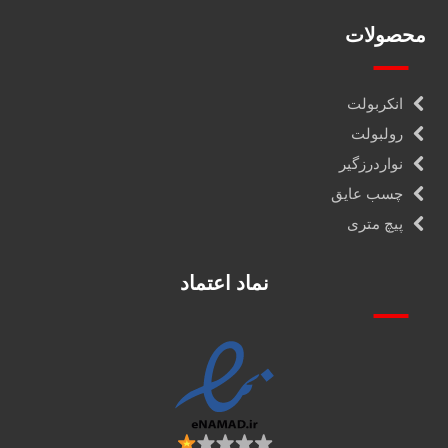
محصولات
انکربولت
رولبولت
نواردرزگیر
چسب عایق
پیچ متری
نماد اعتماد