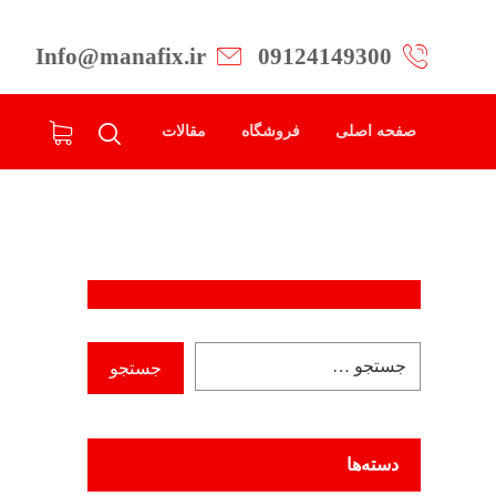
Info@manafix.ir
09124149300
صفحه اصلی
فروشگاه
مقالات
دسته‌ها