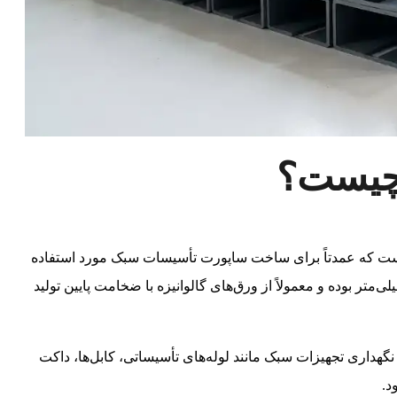
سبک نوعی چنل گالوانیزه با مقطع U یا C شکل است که عمدتاً برای ساخت ساپورت تأسیسات سبک مورد استفاده
 می‌گیرد. این پروفیل دارای عرض ۴۱ میلی‌متر و ارتفاع ۲۱ میلی‌متر بوده و معمولاً از ورق‌های گالوانیزه با ضخامت پایین تولید
گهداری تجهیزات سبک مانند لوله‌های تأسیساتی، کابل‌ها، داکت
د.