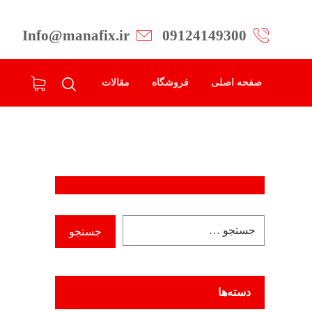
Info@manafix.ir
09124149300
صفحه اصلی
فروشگاه
مقالات
دسته‌ها