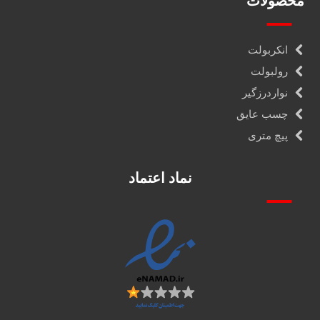
محصولات
انکربولت
رولبولت
نواردرزگیر
چسب عایق
پیچ متری
نماد اعتماد