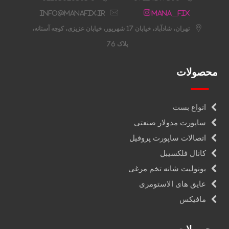
info@manafix.ir
Mana__fix
تهران، شادآباد، خیابان 17 شهریور، خیابان عزیزی، کوچه آستانه،
پلاک 76
محصولات
انواع بست
ساپورت مدولار صنعتی
اتصالات ساپورت پروفیل
کانال فلکسیبل
یونولیت شانه تخم مرغی
عایق های الاستومری
مافیکس