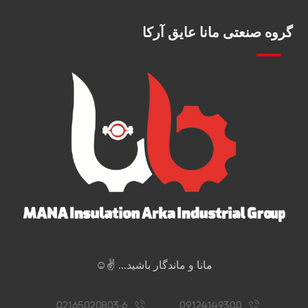
گروه صنعتی مانا عایق آرکا
مانا و ماندگار باشید... ✌️☺️
02165020803-6
09124149300