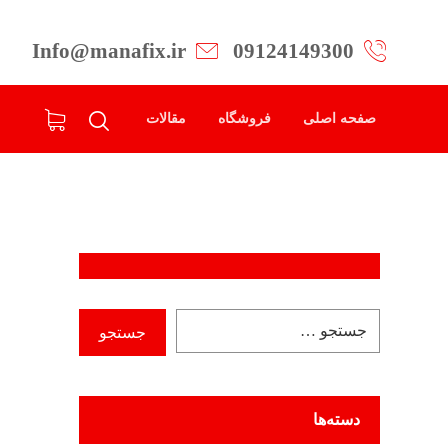
Info@manafix.ir
09124149300
صفحه اصلی
فروشگاه
مقالات
دسته‌ها