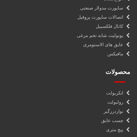
ساپورت مدولار صنعتی
اتصالات ساپورت پروفیل
کانال فلکسیبل
یونولیت شانه تخم مرغی
عایق های الاستومری
مافیکس
محصولات
انکربولت
رولبولت
نواردرزگیر
چسب عایق
پیچ متری