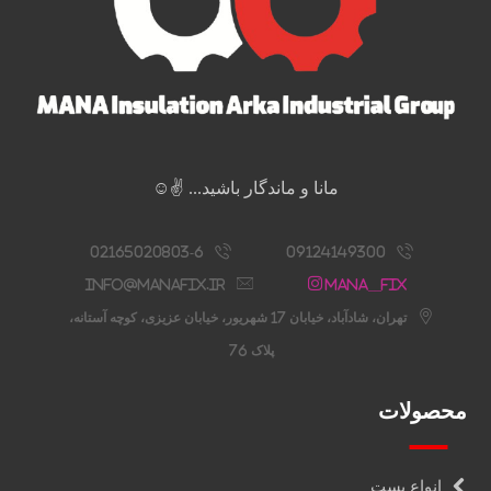
مانا و ماندگار باشید... ✌️☺️
02165020803-6
09124149300
info@manafix.ir
Mana__fix
تهران، شادآباد، خیابان 17 شهریور، خیابان عزیزی، کوچه آستانه،
پلاک 76
محصولات
انواع بست