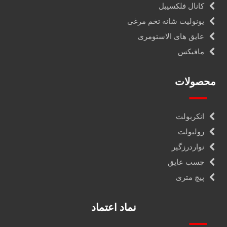
کانال فلکسیبل
یونولیت شانه تخم مرغی
عایق های الاستومری
مافیکس
محصولات
انکربولت
رولبولت
نواردرزگیر
چسب عایق
پیچ متری
نماد اعتماد