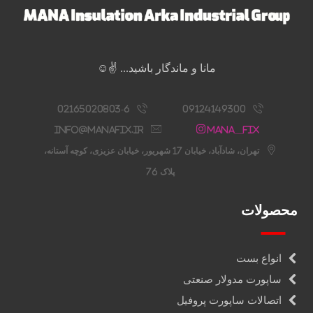
مانا و ماندگار باشید... ✌️☺️
02165020803-6
09124149300
info@manafix.ir
Mana__fix
تهران، شادآباد، خیابان 17 شهریور، خیابان عزیزی، کوچه آستانه،
پلاک 76
محصولات
انواع بست
ساپورت مدولار صنعتی
اتصالات ساپورت پروفیل