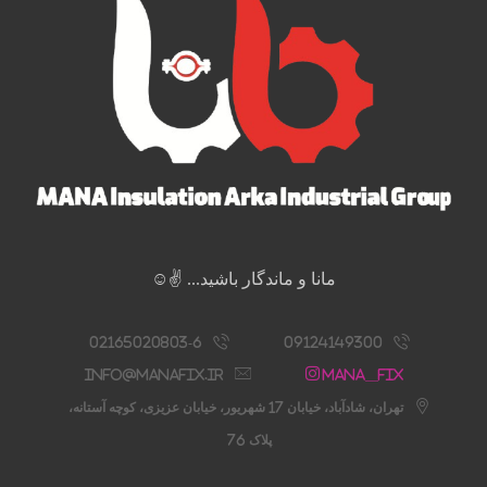
مانا و ماندگار باشید... ✌️☺️
02165020803-6
09124149300
info@manafix.ir
Mana__fix
تهران، شادآباد، خیابان 17 شهریور، خیابان عزیزی، کوچه آستانه،
پلاک 76