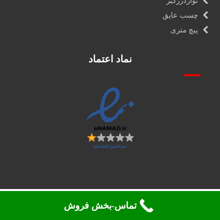
نواردرزگیر
چسب عایق
پیچ متری
نماد اعتماد
تماس-بخش فروش
تمامی حقوق 2026. محفوظ می باشد ©