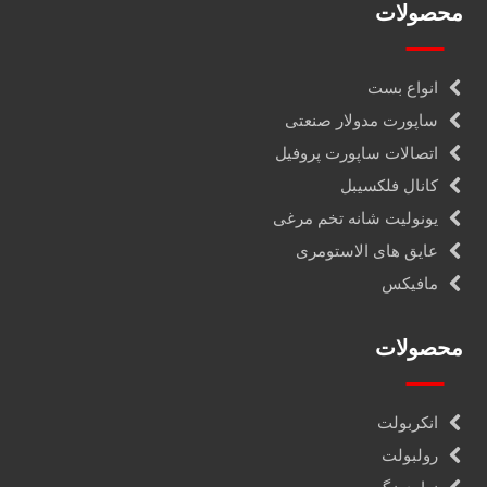
محصولات
انواع بست
ساپورت مدولار صنعتی
اتصالات ساپورت پروفیل
کانال فلکسیبل
یونولیت شانه تخم مرغی
عایق های الاستومری
مافیکس
محصولات
انکربولت
رولبولت