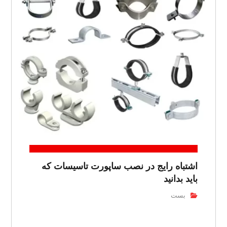
اشتباه رایج در نصب ساپورت تاسیسات که
باید بدانید
بست