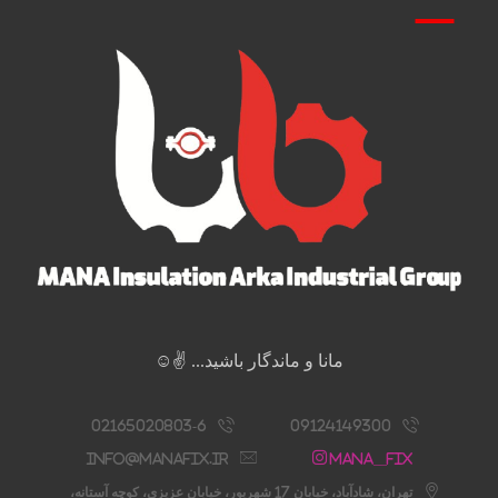
مانا و ماندگار باشید... ✌️☺️
02165020803-6
09124149300
info@manafix.ir
Mana__fix
تهران، شادآباد، خیابان 17 شهریور، خیابان عزیزی، کوچه آستانه،