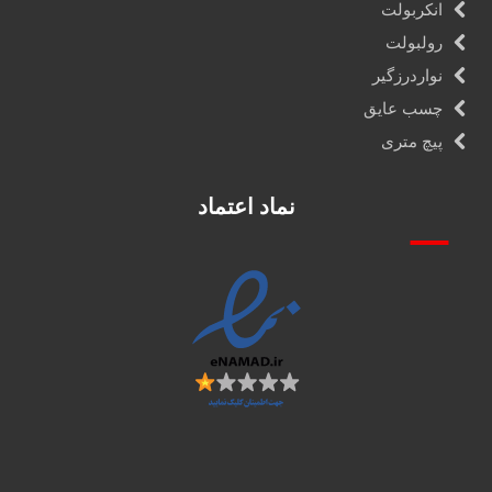
انکربولت
رولبولت
نواردرزگیر
چسب عایق
پیچ متری
نماد اعتماد