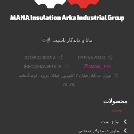
مانا و ماندگار باشید... ✌️☺️
02165020803-6
09124149300
info@manafix.ir
Mana__fix
تهران، شادآباد، خیابان 17 شهریور، خیابان عزیزی، کوچه آستانه،
پلاک 76
محصولات
انواع بست
ساپورت مدولار صنعتی