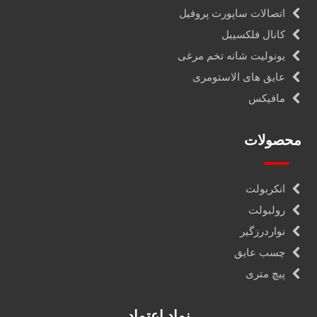
اتصالات ساپورت پروفیل
کانال فلکسیبل
یونولیت شانه تخم مرغی
عایق های الاستومری
مافیکس
محصولات
انکربولت
رولبولت
نواردرزگیر
چسب عایق
پیچ متری
نماد اعتماد