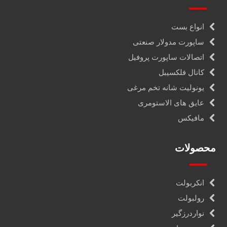
انواع بست
ساپورت مدولار صنعتی
اتصالات ساپورت پروفیل
کانال فلکسیبل
یونولیت شانه تخم مرغی
عایق های الاستومری
مافیکس
محصولات
انکربولت
رولبولت
نواردرزگیر