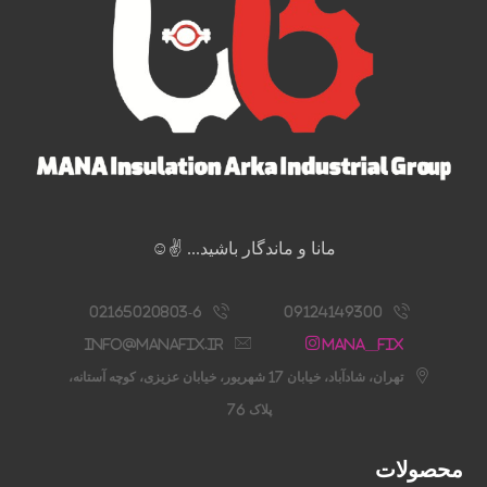
مانا و ماندگار باشید... ✌️☺️
02165020803-6
09124149300
info@manafix.ir
Mana__fix
تهران، شادآباد، خیابان 17 شهریور، خیابان عزیزی، کوچه آستانه،
پلاک 76
محصولات