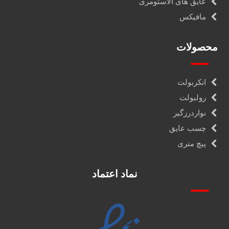
عایق های الاستومری
مافیکس
محصولات
انکربولت
رولبولت
نواردرزگیر
چسب عایق
پیچ متری
نماد اعتماد