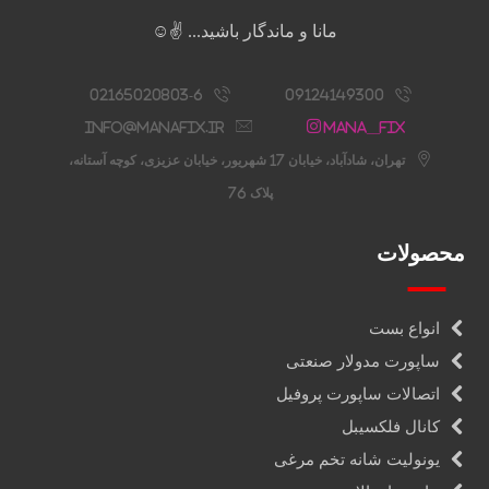
مانا و ماندگار باشید... ✌️☺️
02165020803-6
09124149300
info@manafix.ir
Mana__fix
تهران، شادآباد، خیابان 17 شهریور، خیابان عزیزی، کوچه آستانه،
پلاک 76
محصولات
انواع بست
ساپورت مدولار صنعتی
اتصالات ساپورت پروفیل
کانال فلکسیبل
یونولیت شانه تخم مرغی