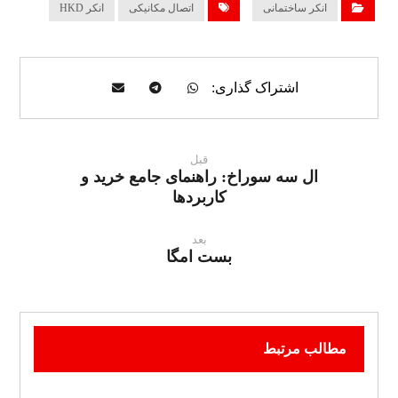
انکر ساختمانی
اتصال مکانیکی
انکر HKD
قبل
ال سه سوراخ: راهنمای جامع خرید و
کاربردها
بعد
بست امگا
مطالب مرتبط