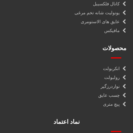
کانال فلکسیبل
یونولیت شانه تخم مرغی
عایق های الاستومری
مافیکس
محصولات
انکربولت
رولبولت
نواردرزگیر
چسب عایق
پیچ متری
نماد اعتماد