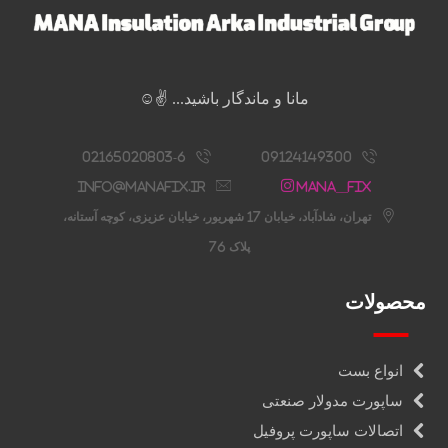
مانا و ماندگار باشید... ✌️☺️
02165020803-6
09124149300
info@manafix.ir
Mana__fix
تهران، شادآباد، خیابان 17 شهریور، خیابان عزیزی، کوچه آستانه،
پلاک 76
محصولات
انواع بست
ساپورت مدولار صنعتی
اتصالات ساپورت پروفیل