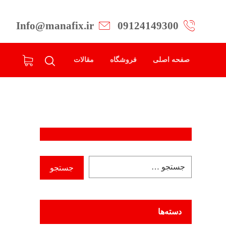
Info@manafix.ir
09124149300
صفحه اصلی
فروشگاه
مقالات
دسته‌ها