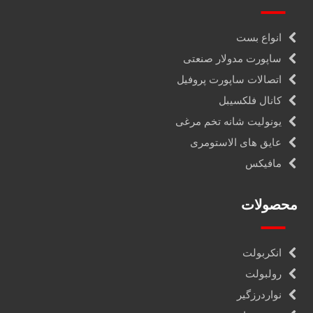
انواع بست
ساپورت مدولار صنعتی
اتصالات ساپورت پروفیل
کانال فلکسیبل
یونولیت شانه تخم مرغی
عایق های الاستومری
مافیکس
محصولات
انکربولت
رولبولت
نواردرزگیر