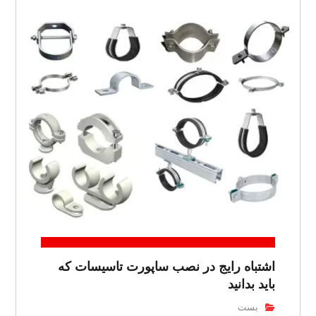
اشتباه رایج در نصب ساپورت تاسیسات که
باید بدانید
بست