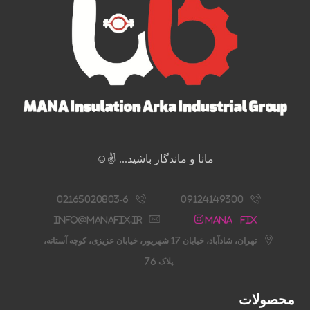
مانا و ماندگار باشید... ✌️☺️
02165020803-6
09124149300
info@manafix.ir
Mana__fix
تهران، شادآباد، خیابان 17 شهریور، خیابان عزیزی، کوچه آستانه،
پلاک 76
محصولات