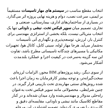
انتخاب مقطع مناسب در
سیستم های مهار تاسیسات
مستقیماً
بر ایمنی، سرعت نصب، دوام و هزینه نهایی پروژه اثر می‌گذارد.
در بسیاری از ساختمان‌های اداری، بیمارستانی، صنعتی و
تجاری، تصمیم میان
سوپر فیکس تخت
،
نبشی
و
ناودانی
تنها یک
انتخاب متریالی نیست، بلکه بخشی از استراتژی مهندسی برای
کنترل بار، لرزش، توسعه‌پذیری و نگهداری آتی تأسیسات
به‌شمار می‌آید. هرجا مهار لوله، سینی کابل، کانال هوا، تجهیزات
مکانیکی یا مسیرهای چندگانه تاسیساتی مطرح باشد، تفاوت
این سه گزینه به‌سرعت در کیفیت اجرا و عملکرد بلندمدت
آشکار می‌شود.
از سوی دیگر، رشد پروژه‌های BIM محور، الزامات لرزه‌ای
سخت‌گیرانه‌تر، و توجه بیشتر کارفرمایان به زمان اجرا باعث
شده روش‌های سنتی مهاربندی تحت بازبینی قرار گیرند. در
چنین شرایطی، محصولاتی مانند سوپر فیکس تخت به‌عنوان
راه‌حلی مدولار و مهندسی‌شده وارد میدان شده‌اند و در کنار
مقاطع کلاسیک مانند نبشی و ناودانی، مقایسه‌ای دقیق و
کاربردی را ضروری کرده‌اند. تصمیم اشتباه در این مرحله