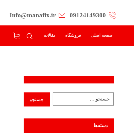
Info@manafix.ir
09124149300
صفحه اصلی
فروشگاه
مقالات
دسته‌ها