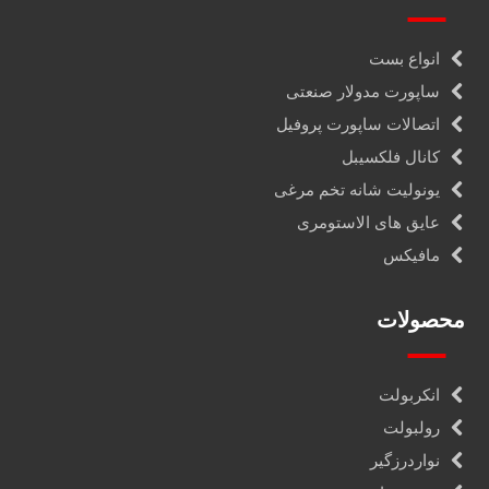
انواع بست
ساپورت مدولار صنعتی
اتصالات ساپورت پروفیل
کانال فلکسیبل
یونولیت شانه تخم مرغی
عایق های الاستومری
مافیکس
محصولات
انکربولت
رولبولت
نواردرزگیر