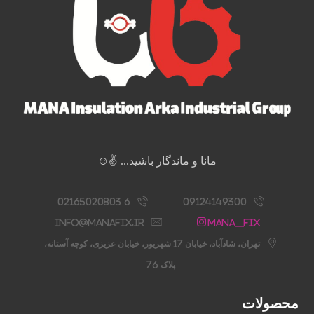
مانا و ماندگار باشید... ✌️☺️
02165020803-6
09124149300
info@manafix.ir
Mana__fix
تهران، شادآباد، خیابان 17 شهریور، خیابان عزیزی، کوچه آستانه،
پلاک 76
محصولات