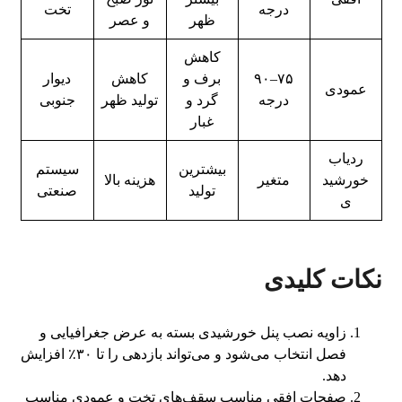
درجه
تخت
ظهر
و عصر
کاهش
۷۵–۹۰
برف و
کاهش
دیوار
عمودی
درجه
گرد و
تولید ظهر
جنوبی
غبار
ردیاب
بیشترین
سیستم
خورشید
متغیر
هزینه بالا
تولید
صنعتی
ی
نکات کلیدی
زاویه نصب پنل خورشیدی بسته به عرض جغرافیایی و
فصل انتخاب می‌شود و می‌تواند بازدهی را تا ۳۰٪ افزایش
دهد.
صفحات افقی مناسب سقف‌های تخت و عمودی مناسب