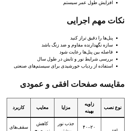
افزایش طول عمر سیستم
نکات مهم اجرایی
پنل‌ها را دقیق تراز کنید
سازه نگهدارنده مقاوم و ضد زنگ باشد
فاصله بین پنل‌ها رعایت شود
بررسی شرایط نور و تابش در طول سال
استفاده از ردیاب خورشیدی برای سیستم‌های صنعتی
مقایسه صفحات افقی و عمودی
زاویه
نوع نصب
مزایا
معایب
کاربرد
بهینه
جذب نور
کاهش
۲۰–۴۰
سقف‌های
افقی
بیشتر
نور صبح