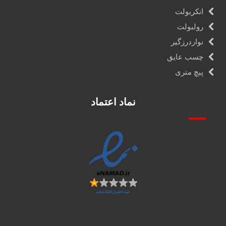
انکربولت
رولبولت
نواردرزگیر
چسب عایق
پیچ متری
نماد اعتماد