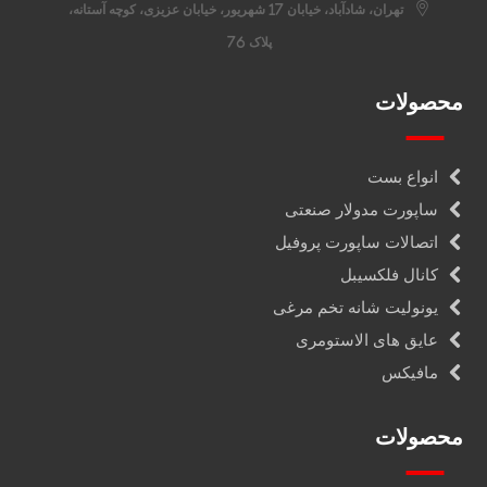
تهران، شادآباد، خیابان 17 شهریور، خیابان عزیزی، کوچه آستانه،
پلاک 76
محصولات
انواع بست
ساپورت مدولار صنعتی
اتصالات ساپورت پروفیل
کانال فلکسیبل
یونولیت شانه تخم مرغی
عایق های الاستومری
مافیکس
محصولات