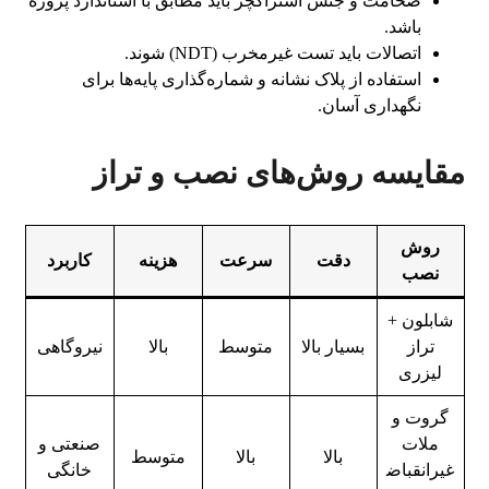
ضخامت و جنس استراکچر باید مطابق با استاندارد پروژه
باشد.
اتصالات باید تست غیرمخرب (NDT) شوند.
استفاده از پلاک نشانه و شماره‌گذاری پایه‌ها برای
نگهداری آسان.
مقایسه روش‌های نصب و تراز
روش
دقت
سرعت
هزینه
کاربرد
نصب
شابلون +
تراز
بسیار بالا
متوسط
بالا
نیروگاهی
لیزری
گروت و
ملات
صنعتی و
بالا
بالا
متوسط
غیرانقباض
خانگی