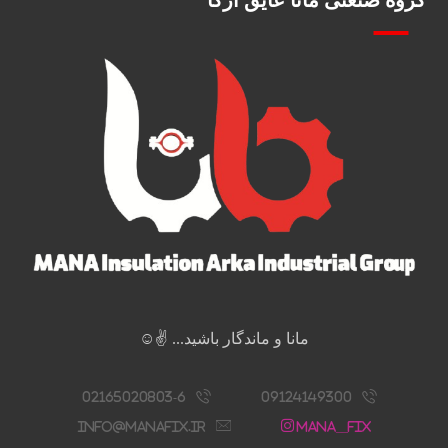
مانا و ماندگار باشید... ✌️☺️
02165020803-6
09124149300
info@manafix.ir
Mana__fix