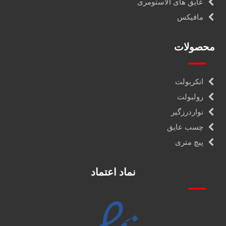
عایق های الاستومری
مافیکس
محصولات
انکربولت
رولبولت
نواردرزگیر
چسب عایق
پیچ متری
نماد اعتماد