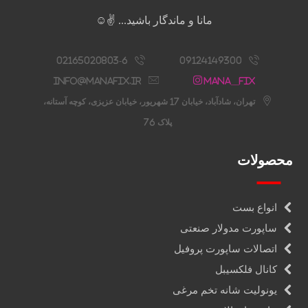
مانا و ماندگار باشید... ✌️☺️
02165020803-6
09124149300
info@manafix.ir
Mana__fix
تهران، شادآباد، خیابان 17 شهریور، خیابان عزیزی، کوچه آستانه،
پلاک 76
محصولات
انواع بست
ساپورت مدولار صنعتی
اتصالات ساپورت پروفیل
کانال فلکسیبل
یونولیت شانه تخم مرغی