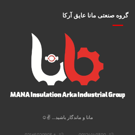
گروه صنعتی مانا عایق آرکا
مانا و ماندگار باشید... ✌️☺️
02165020803-6
09124149300