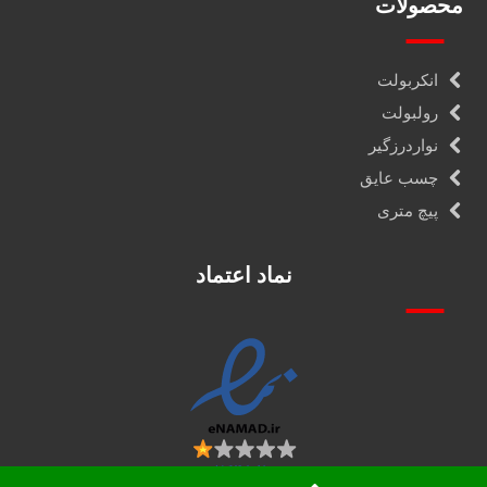
محصولات
انکربولت
رولبولت
نواردرزگیر
چسب عایق
پیچ متری
نماد اعتماد