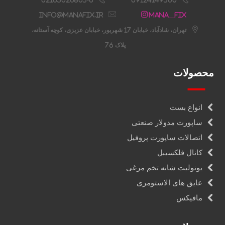
info@manafix.ir
Mana__fix
تهران، شادآباد، خیابان 17 شهریور، خیابان عزیزی، کوچه آستانه،
پلاک 76
محصولات
انواع بست
ساپورت مدولار صنعتی
اتصالات ساپورت پروفیل
کانال فلکسیبل
یونولیت شانه تخم مرغی
عایق های الاستومری
مافیکس