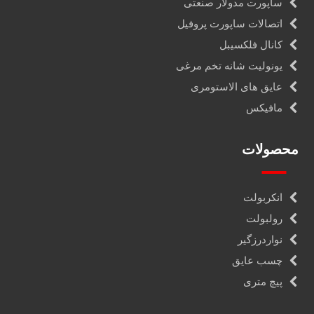
ساپورت مدولار صنعتی
اتصالات ساپورت پروفیل
کانال فلکسیبل
یونولیت شانه تخم مرغی
عایق های الاستومری
مافیکس
محصولات
انکربولت
رولبولت
نواردرزگیر
چسب عایق
پیچ متری