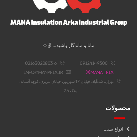
مانا و ماندگار باشید... ✌️☺️
02165020803-6
09124149300
info@manafix.ir
Mana__fix
تهران، شادآباد، خیابان 17 شهریور، خیابان عزیزی، کوچه آستانه،
پلاک 76
محصولات
انواع بست