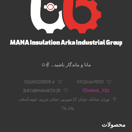
مانا و ماندگار باشید... ✌️☺️
02165020803-6
09124149300
info@manafix.ir
Mana__fix
تهران، شادآباد، خیابان 17 شهریور، خیابان عزیزی، کوچه آستانه،
پلاک 76
محصولات