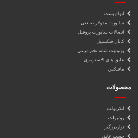
انواع بست
ساپورت مدولار صنعتی
اتصالات ساپورت پروفیل
کانال فلکسیبل
یونولیت شانه تخم مرغی
عایق های الاستومری
مافیکس
محصولات
انکربولت
رولبولت
نواردرزگیر
چسب عایق