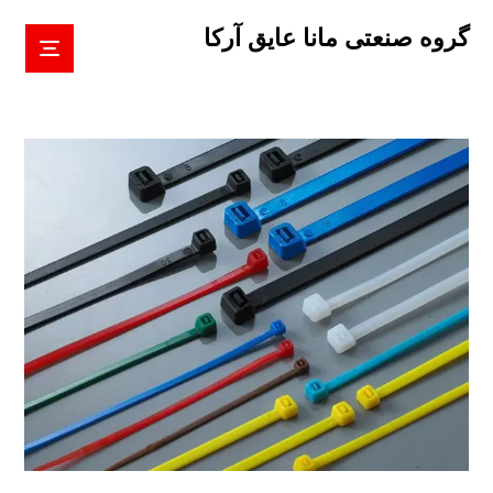
گروه صنعتی مانا عایق آرکا