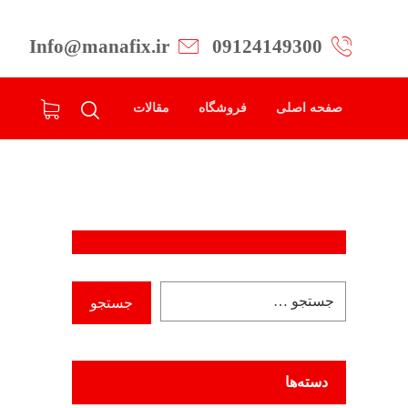
Info@manafix.ir
09124149300
صفحه اصلی
فروشگاه
مقالات
دسته‌ها