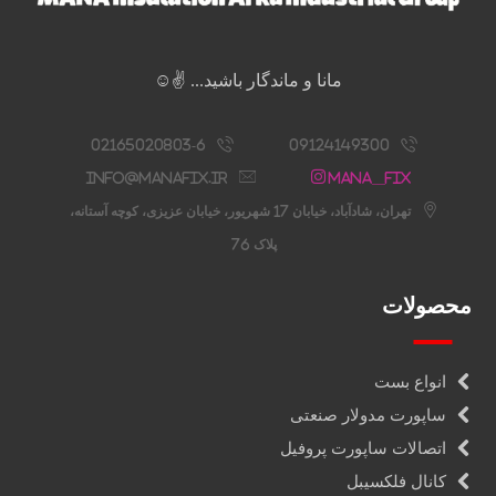
مانا و ماندگار باشید... ✌️☺️
02165020803-6
09124149300
info@manafix.ir
Mana__fix
تهران، شادآباد، خیابان 17 شهریور، خیابان عزیزی، کوچه آستانه،
پلاک 76
محصولات
انواع بست
ساپورت مدولار صنعتی
اتصالات ساپورت پروفیل
کانال فلکسیبل