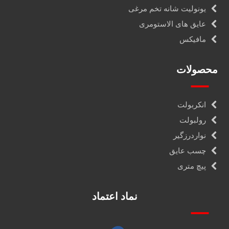
یونولیت شانه تخم مرغی
عایق های الاستومری
مافیکس
محصولات
انکربولت
رولبولت
نواردرزگیر
چسب عایق
پیچ متری
نماد اعتماد