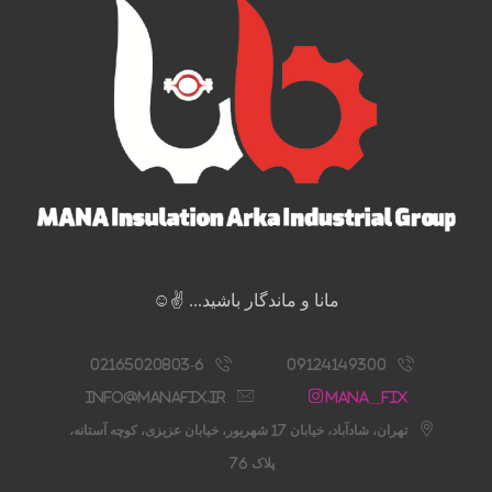
مانا و ماندگار باشید... ✌️☺️
02165020803-6
09124149300
info@manafix.ir
Mana__fix
تهران، شادآباد، خیابان 17 شهریور، خیابان عزیزی، کوچه آستانه،
پلاک 76