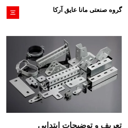
گروه صنعتی مانا عایق آرکا
تعریف و توضیحات ابتدایی