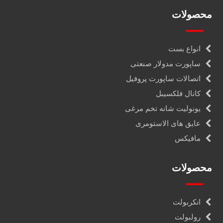
محصولات
انواع بست
ساپورت مدولار صنعتی
اتصالات ساپورت پروفیل
کانال فلکسیبل
یونولیت شانه تخم مرغی
عایق های الاستومری
مافیکس
محصولات
انکربولت
رولبولت