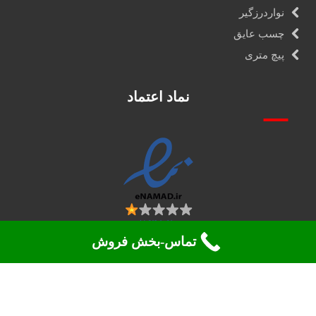
نواردرزگیر
چسب عایق
پیچ متری
نماد اعتماد
تماس-بخش فروش
تمامی حقوق 2026. محفوظ می باشد ©