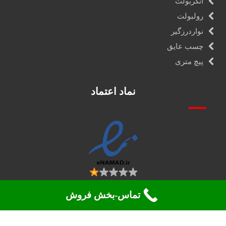
انکربولت
رولبولت
نواردرزگیر
چسب عایق
پیچ متری
نماد اعتماد
تماس-بخش فروش