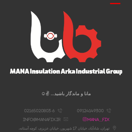
مانا و ماندگار باشید... ✌️☺️
02165020803-6
09124149300
info@manafix.ir
Mana__fix
تهران، شادآباد، خیابان 17 شهریور، خیابان عزیزی، کوچه آستانه،