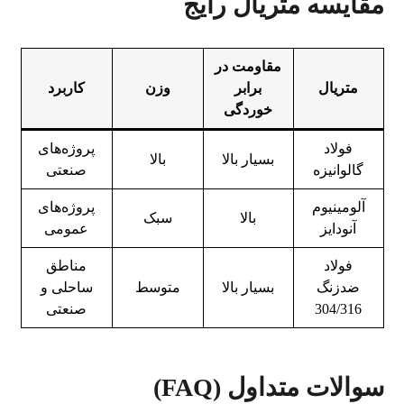
مقایسه متریال رایج
مقاومت در
متریال
برابر
وزن
کاربرد
خوردگی
فولاد
پروژه‌های
بسیار بالا
بالا
گالوانیزه
صنعتی
آلومینیوم
پروژه‌های
بالا
سبک
آنودایز
عمومی
فولاد
مناطق
ضدزنگ
بسیار بالا
متوسط
ساحلی و
304/316
صنعتی
سوالات متداول (FAQ)