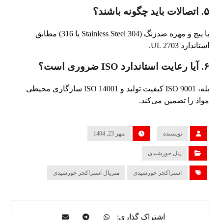
۵. اتصالات باید چگونه باشند؟
با پیچ و مهره ضدزنگ (Stainless Steel 304 یا 316) مطابق
استاندارد UL 2703.
۶. آیا رعایت استاندارد ISO ضروری است؟
بله، ISO 9001 کیفیت تولید و ISO 14001 سازگاری محیطی
مواد را تضمین می‌کند.
نویسنده
مهر 23, 1404
پنل خورشیدی
استراکچر خورشیدی
متریال استراکچر خورشیدی