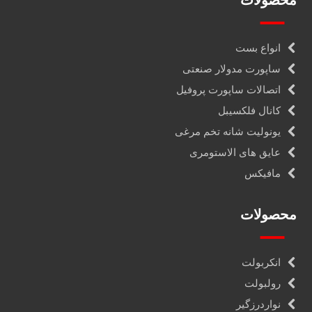
محصولات
انواع بست
ساپورت مدولار صنعتی
اتصالات ساپورت پروفیل
کانال فلکسیبل
یونولیت شانه تخم مرغی
عایق های الاستومری
مافیکس
محصولات
انکربولت
رولبولت
نواردرزگیر