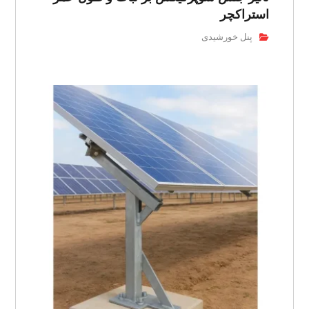
استراکچر
پنل خورشیدی