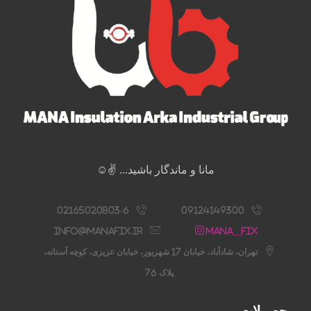
مانا و ماندگار باشید... ✌️☺️
02165020803-6
09124149300
info@manafix.ir
Mana__fix
تهران، شادآباد، خیابان 17 شهریور، خیابان عزیزی، کوچه آستانه،
پلاک 76