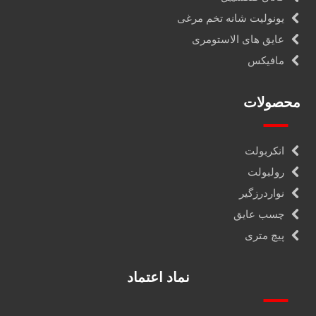
یونولیت شانه تخم مرغی
عایق های الاستومری
مافیکس
محصولات
انکربولت
رولبولت
نواردرزگیر
چسب عایق
پیچ متری
نماد اعتماد