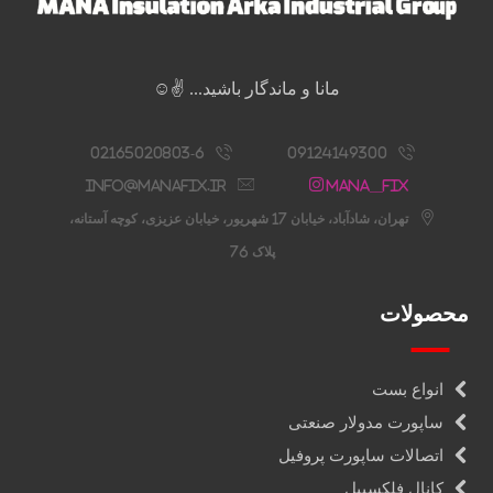
مانا و ماندگار باشید... ✌️☺️
02165020803-6
09124149300
info@manafix.ir
Mana__fix
تهران، شادآباد، خیابان 17 شهریور، خیابان عزیزی، کوچه آستانه،
پلاک 76
محصولات
انواع بست
ساپورت مدولار صنعتی
اتصالات ساپورت پروفیل
کانال فلکسیبل